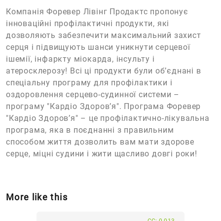
Компанія Форевер Лівінг Продактс пропонує
інноваційні профілактичні продукти, які
дозволяють забезпечити максимальний захист
серця і підвищують шанси уникнути серцевої
ішемії, інфаркту міокарда, інсульту і
атеросклерозу! Всі ці продукти були об’єднані в
спеціальну програму для профілактики і
оздоровлення серцево-судинної системи –
програму "Кардіо Здоров’я". Програма Форевер
"Кардіо Здоров’я" – це профілактично-лікувальна
програма, яка в поєднанні з правильним
способом життя дозволить вам мати здорове
серце, міцні судини і жити щасливо довгі роки!
More like this
CC: 0.013