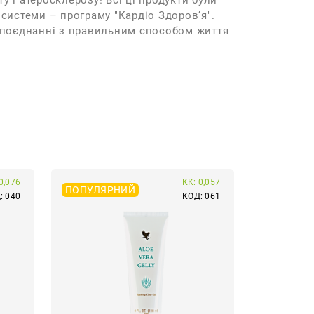
у і атеросклерозу! Всі ці продукти були
системи – програму "Кардіо Здоров’я".
в поєднанні з правильним способом життя
0,076
КК: 0,057
ПОПУЛЯРНИЙ
: 040
КОД: 061