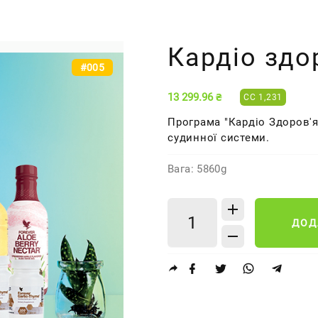
Кардіо здо
#005
13 299.96 ₴
CC 1,231
Програма "Кардіо Здоров'я
судинної системи.
Вага: 5860g
ДОД