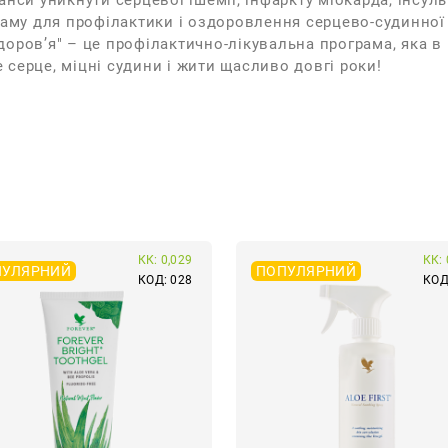
нси уникнути серцевої ішемії, інфаркту міокарда, інсульт
раму для профілактики і оздоровлення серцево-судинної 
доров’я" – це профілактично-лікувальна програма, яка 
серце, міцні судини і жити щасливо довгі роки!
КК: 0,029
КК: 
ПУЛЯРНИЙ
ПОПУЛЯРНИЙ
КОД: 028
КОД