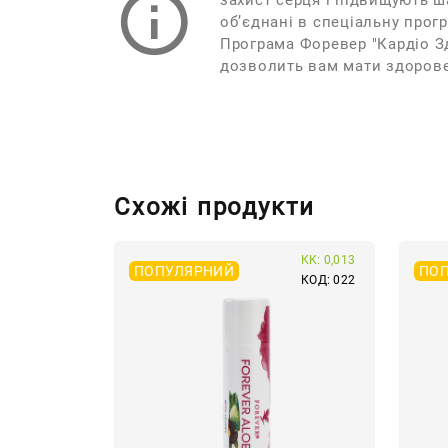
захист серця і підвищують ша
об’єднані в спеціальну прог
Програма Форевер "Кардіо З
дозволить вам мати здорове 
Схожі продукти
КК: 0,013
ПОПУЛЯРНИЙ
ПО
КОД: 022