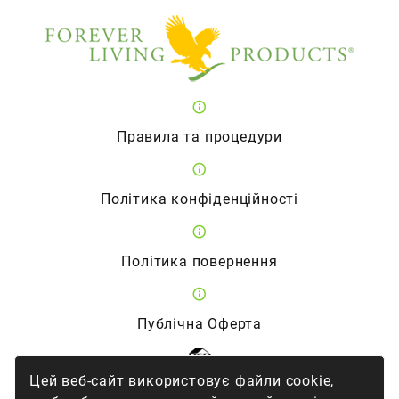
Правила та процедури
Політика конфіденційності
Політика повернення
Публічна Оферта
Цей веб-сайт використовує файли cookie,
Член Асоціації прямих продажів