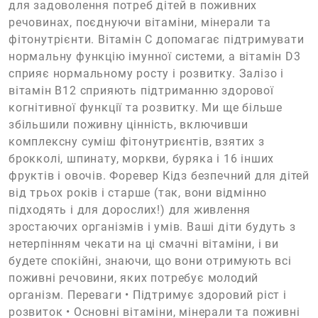
для задоволення потреб дітей в поживних
речовинах, поєднуючи вітаміни, мінерали та
фітонутрієнти. Вітамін С допомагає підтримувати
нормальну функцію імунної системи, а вітамін D3
сприяє нормальному росту і розвитку. Залізо і
вітамін B12 сприяють підтриманню здорової
когнітивної функції та розвитку. Ми ще більше
збільшили поживну цінність, включивши
комплексну суміш фітонутриєнтів, взятих з
брокколі, шпинату, моркви, буряка і 16 інших
фруктів і овочів. Форевер Кідз безпечний для дітей
від трьох років і старше (так, вони відмінно
підходять і для дорослих!) для живлення
зростаючих організмів і умів. Ваші діти будуть з
нетерпінням чекати на ці смачні вітаміни, і ви
будете спокійні, знаючи, що вони отримують всі
поживні речовини, яких потребує молодий
організм. Переваги • Підтримує здоровий ріст і
розвиток • Основні вітаміни, мінерали та поживні